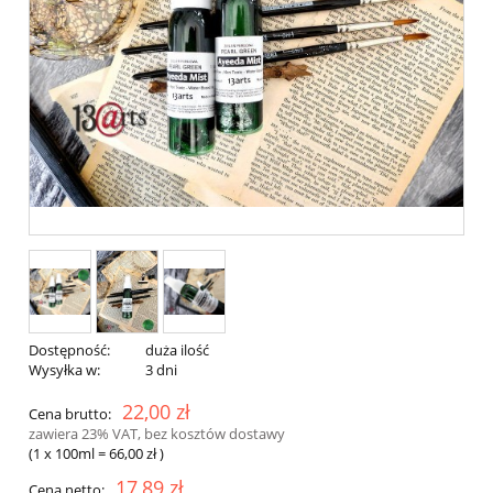
Dostępność:
duża ilość
Wysyłka w:
3 dni
22,00 zł
Cena brutto:
zawiera 23% VAT, bez kosztów dostawy
(1
x 100ml
=
66,00 zł
)
17,89 zł
Cena netto: