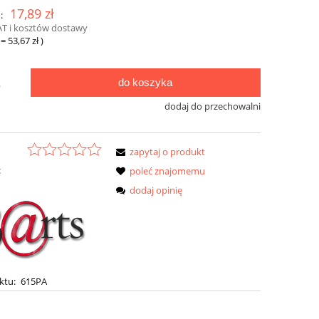
17,89 zł
:
AT i kosztów dostawy
=
53,67 zł
)
do koszyka
.
dodaj do przechowalni
zapytaj o produkt
:
poleć znajomemu
dodaj opinię
ktu:
615PA