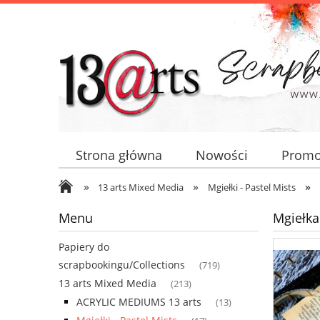
Strona główna
Nowości
Promo
»
»
»
13 arts Mixed Media
Mgiełki - Pastel Mists
Menu
Mgiełka
Papiery do
scrapbookingu/Collections
(719)
13 arts Mixed Media
(213)
ACRYLIC MEDIUMS 13 arts
(13)