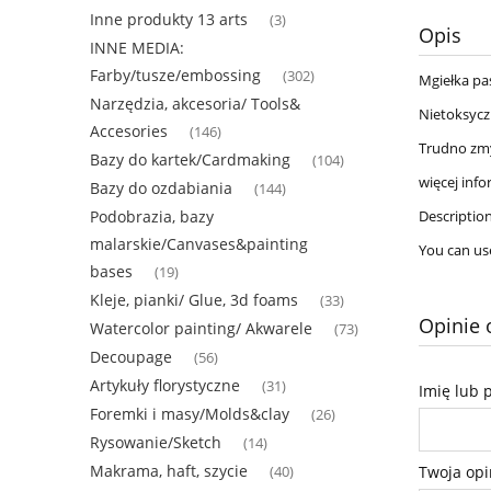
Inne produkty 13 arts
(3)
Opis
INNE MEDIA:
Farby/tusze/embossing
(302)
Mgiełka pa
Narzędzia, akcesoria/ Tools&
Nietoksyczn
Accesories
(146)
Trudno zmy
Bazy do kartek/Cardmaking
(104)
więcej info
Bazy do ozdabiania
(144)
Podobrazia, bazy
Description
malarskie/Canvases&painting
You can use
bases
(19)
Kleje, pianki/ Glue, 3d foams
(33)
Opinie 
Watercolor painting/ Akwarele
(73)
Decoupage
(56)
Artykuły florystyczne
(31)
Imię lub 
Foremki i masy/Molds&clay
(26)
Rysowanie/Sketch
(14)
Makrama, haft, szycie
Twoja opi
(40)