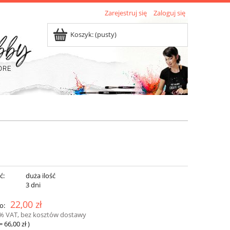
Zarejestruj się
Zaloguj się
Koszyk:
(pusty)
ć:
duża ilość
:
3 dni
22,00 zł
o:
3% VAT, bez kosztów dostawy
=
66,00 zł
)