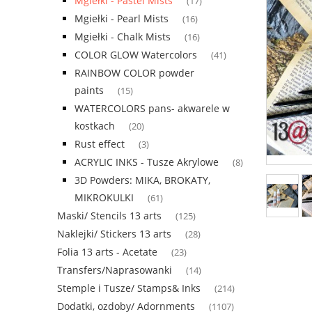
Mgiełki - Pastel Mists
(17)
Mgiełki - Pearl Mists
(16)
Mgiełki - Chalk Mists
(16)
COLOR GLOW Watercolors
(41)
RAINBOW COLOR powder
paints
(15)
WATERCOLORS pans- akwarele w
kostkach
(20)
Rust effect
(3)
ACRYLIC INKS - Tusze Akrylowe
(8)
3D Powders: MIKA, BROKATY,
MIKROKULKI
(61)
Maski/ Stencils 13 arts
(125)
Naklejki/ Stickers 13 arts
(28)
Folia 13 arts - Acetate
(23)
Transfers/Naprasowanki
(14)
Stemple i Tusze/ Stamps& Inks
(214)
Dodatki, ozdoby/ Adornments
(1107)