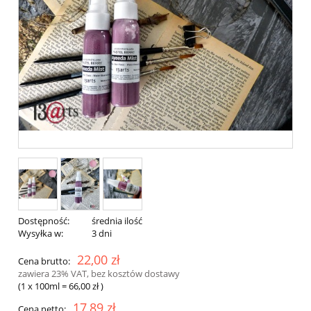
Dostępność:
średnia ilość
Wysyłka w:
3 dni
22,00 zł
Cena brutto:
zawiera 23% VAT, bez kosztów dostawy
(1
x 100ml
=
66,00 zł
)
17,89 zł
Cena netto: