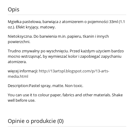
Opis
Mgiełka pastelowa, barwiąca z atomizerem o pojemności 33ml (1.1
oz.). Efekt kryjący, matowy.
Nietoksyczna. Do barwienia m.in. papieru, tkanin i innych
powierzchni.
Trudno zmywalny po wyschnięciu. Przed każdym użyciem bardzo
mocno wstrząsnąć, by wymieszać kolor i zapobiegać zapychaniu
atomizera.
więcej informacji:
http://13artspl.blogspot.com/p/13-arts-
media.html
Description:Pastel spray, matte. Non toxic.
You can use it to colour paper, fabrics and other materials. Shake
well before use.
Opinie o produkcie (0)