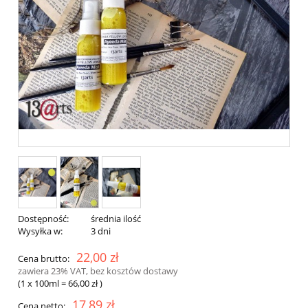
Dostępność:
średnia ilość
Wysyłka w:
3 dni
22,00 zł
Cena brutto:
zawiera 23% VAT, bez kosztów dostawy
(1
x 100ml
=
66,00 zł
)
17,89 zł
Cena netto: