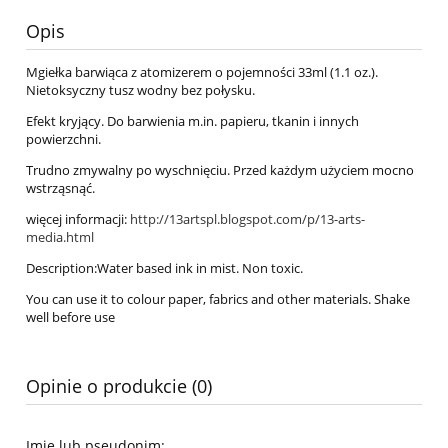
Opis
Mgiełka barwiąca z atomizerem o pojemności 33ml (1.1 oz.).
Nietoksyczny tusz wodny bez połysku.
Efekt kryjący. Do barwienia m.in. papieru, tkanin i innych
powierzchni.
Trudno zmywalny po wyschnięciu. Przed każdym użyciem mocno
wstrząsnąć.
więcej informacji:
http://13artspl.blogspot.com/p/13-arts-
media.html
Description:Water based ink in mist. Non toxic.
You can use it to colour paper, fabrics and other materials. Shake
well before use
Opinie o produkcie (0)
Imię lub pseudonim: