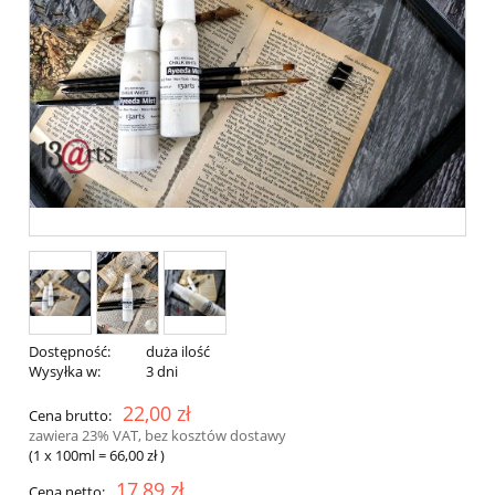
Dostępność:
duża ilość
Wysyłka w:
3 dni
22,00 zł
Cena brutto:
zawiera 23% VAT, bez kosztów dostawy
(1
x 100ml
=
66,00 zł
)
17,89 zł
Cena netto: