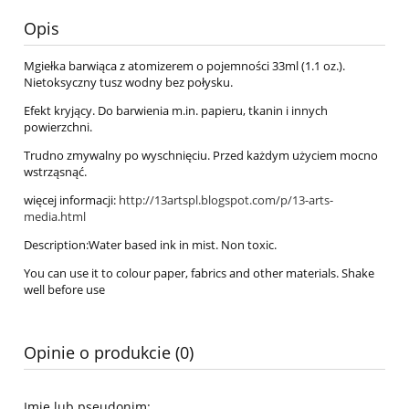
Opis
Mgiełka barwiąca z atomizerem o pojemności 33ml (1.1 oz.).
Nietoksyczny tusz wodny bez połysku.
Efekt kryjący. Do barwienia m.in. papieru, tkanin i innych
powierzchni.
Trudno zmywalny po wyschnięciu. Przed każdym użyciem mocno
wstrząsnąć.
więcej informacji:
http://13artspl.blogspot.com/p/13-arts-
media.html
Description:Water based ink in mist. Non toxic.
You can use it to colour paper, fabrics and other materials. Shake
well before use
Opinie o produkcie (0)
Imię lub pseudonim: