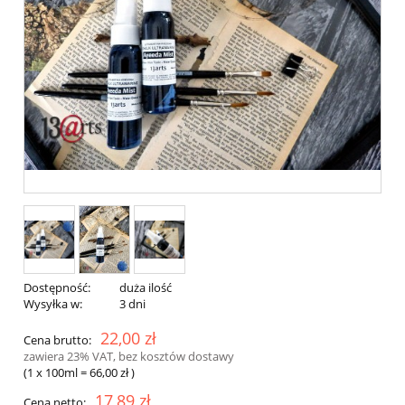
Dostępność:
duża ilość
Wysyłka w:
3 dni
22,00 zł
Cena brutto:
zawiera 23% VAT, bez kosztów dostawy
(1
x 100ml
=
66,00 zł
)
17,89 zł
Cena netto: