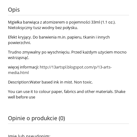
Opis
Mgiełka barwiąca z atomizerem o pojemności 33ml (1.1 oz.).
Nietoksyczny tusz wodny bez połysku.
Efekt kryjący. Do barwienia m.in. papieru, tkanin i innych
powierzchni.
Trudno zmywalny po wyschnięciu. Przed każdym użyciem mocno
wstrząsnąć.
więcej informacji:
http://13artspl.blogspot.com/p/13-arts-
media.html
Description:Water based ink in mist. Non toxic.
You can use it to colour paper, fabrics and other materials. Shake
well before use
Opinie o produkcie (0)
Imię lub pseudonim: