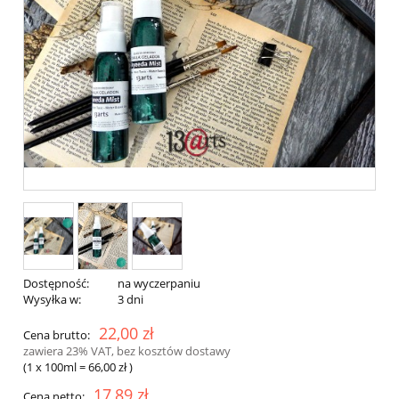
Dostępność:
na wyczerpaniu
Wysyłka w:
3 dni
22,00 zł
Cena brutto:
zawiera 23% VAT, bez kosztów dostawy
(1
x 100ml
=
66,00 zł
)
17,89 zł
Cena netto: