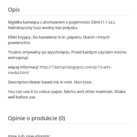
Opis
Mgiełka barwiąca z atomizerem o pojemności 33ml (1.1 oz.).
Nietoksyczny tusz wodny bez połysku.
Efekt kryjący. Do barwienia m.in. papieru, tkanin i innych
powierzchni.
Trudno zmywalny po wyschnięciu. Przed każdym użyciem mocno
wstrząsnąć.
więcej informacji:
http://13artspl.blogspot.com/p/13-arts-
media.html
Description:Water based ink in mist. Non toxic.
You can use it to colour paper, fabrics and other materials. Shake
well before use
Opinie o produkcie (0)
Imię lub pseudonim: