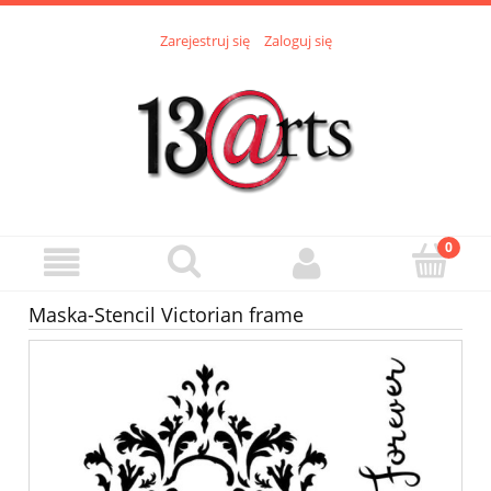
Zarejestruj się
Zaloguj się
Maska-Stencil Victorian frame