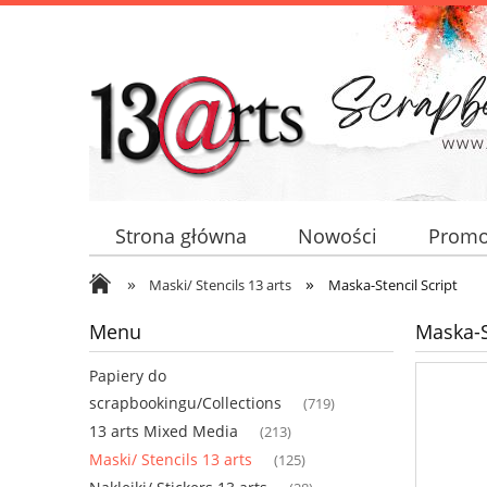
Strona główna
Nowości
Promo
»
»
Maski/ Stencils 13 arts
Maska-Stencil Script
Menu
Maska-S
Papiery do
scrapbookingu/Collections
(719)
13 arts Mixed Media
(213)
Maski/ Stencils 13 arts
(125)