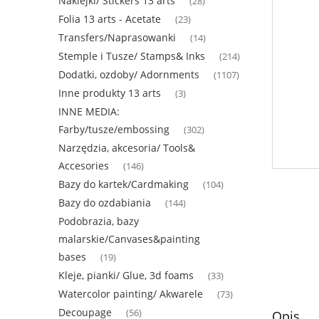
Naklejki/ Stickers 13 arts
(28)
Folia 13 arts - Acetate
(23)
Transfers/Naprasowanki
(14)
Stemple i Tusze/ Stamps& Inks
(214)
Dodatki, ozdoby/ Adornments
(1107)
Inne produkty 13 arts
(3)
INNE MEDIA:
Farby/tusze/embossing
(302)
Narzędzia, akcesoria/ Tools&
Accesories
(146)
Bazy do kartek/Cardmaking
(104)
Bazy do ozdabiania
(144)
Podobrazia, bazy
malarskie/Canvases&painting
bases
(19)
Kleje, pianki/ Glue, 3d foams
(33)
Watercolor painting/ Akwarele
(73)
Decoupage
(56)
Opis