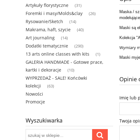
Artykuły florystyczne
(31)
Maska / sz
Foremki i masy/Molds&clay
(26)
modelującej
Rysowanie/Sketch
(14)
Maski są e
Makrama, haft, szycie
(40)
Art journaling
(14)
Kolekcja "
Dodatki tematycznie
(290)
Wymiary ma
13 arts online classes with kits
(1)
Maski myje
GALERIA HANDMADE - Gotowe prace,
kartki i dekoracje
(10)
WYPRZEDAŻ - SALE! Końcówki
Opinie 
kolekcji
(63)
Nowości
Imię lub 
Promocje
Wyszukiwarka
Twoja opi