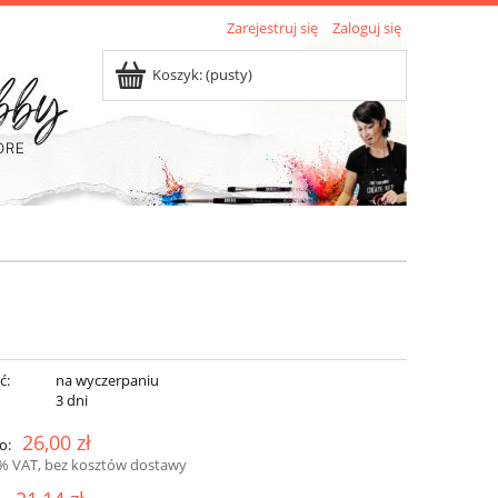
Zarejestruj się
Zaloguj się
Koszyk:
(pusty)
ć:
na wyczerpaniu
:
3 dni
26,00 zł
o:
3% VAT, bez kosztów dostawy