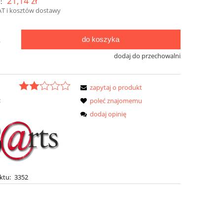
21,14 zł
:
AT i kosztów dostawy
do koszyka
.
dodaj do przechowalni
zapytaj o produkt
:
poleć znajomemu
dodaj opinię
ktu:
3352