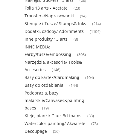
Naklejki/ Stickers 13 arts
(28)
Folia 13 arts - Acetate
(23)
Transfers/Naprasowanki
(14)
Stemple i Tusze/ Stamps& Inks
(214)
Dodatki, ozdoby/ Adornments
(1104)
Inne produkty 13 arts
(3)
INNE MEDIA:
Farby/tusze/embossing
(303)
Narzędzia, akcesoria/ Tools&
Accesories
(146)
Bazy do kartek/Cardmaking
(104)
Bazy do ozdabiania
(144)
Podobrazia, bazy
malarskie/Canvases&painting
bases
(19)
Kleje, pianki/ Glue, 3d foams
(33)
Watercolor painting/ Akwarele
(73)
Decoupage
(56)