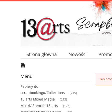
Strona główna
Nowości
Promo
Menu
Ten prod
Papiery do
scrapbookingu/Collections
(719)
13 arts Mixed Media
(213)
Maski/ Stencils 13 arts
(125)