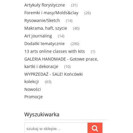
Artykuły florystyczne
(31)
Foremki i masy/Molds&clay
(26)
Rysowanie/Sketch
(14)
Makrama, haft, szycie
(40)
Art journaling
(14)
Dodatki tematycznie
(290)
13 arts online classes with kits
(1)
GALERIA HANDMADE - Gotowe prace,
kartki i dekoracje
(10)
WYPRZEDAŻ - SALE! Końcówki
kolekcji
(63)
Nowości
Promocje
Wyszukiwarka