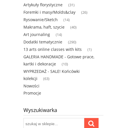
Artykuły florystyczne
(31)
Foremki i masy/Molds&clay
(26)
Rysowanie/Sketch
(14)
Makrama, haft, szycie
(40)
Art journaling
(14)
Dodatki tematycznie
(290)
13 arts online classes with kits
(1)
GALERIA HANDMADE - Gotowe prace,
kartki i dekoracje
(10)
WYPRZEDAŻ - SALE! Końcówki
kolekcji
(63)
Nowości
Promocje
Wyszukiwarka