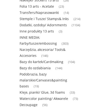
Naklejki/ Stickers 13 arts
(28)
Folia 13 arts - Acetate
(23)
Transfers/Naprasowanki
(14)
Stemple i Tusze/ Stamps& Inks
(214)
Dodatki, ozdoby/ Adornments
(1104)
Inne produkty 13 arts
(3)
INNE MEDIA:
Farby/tusze/embossing
(303)
Narzędzia, akcesoria/ Tools&
Accesories
(146)
Bazy do kartek/Cardmaking
(104)
Bazy do ozdabiania
(144)
Podobrazia, bazy
malarskie/Canvases&painting
bases
(19)
Kleje, pianki/ Glue, 3d foams
(33)
Watercolor painting/ Akwarele
(73)
Decoupage
(56)