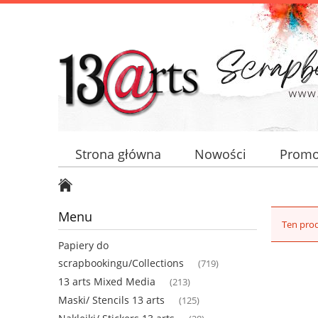
Strona główna
Nowości
Promo
Menu
Ten prod
Papiery do
scrapbookingu/Collections
(719)
13 arts Mixed Media
(213)
Maski/ Stencils 13 arts
(125)