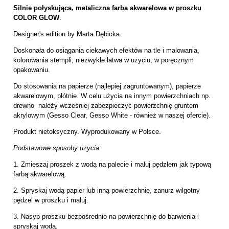
Silnie połyskująca, metaliczna farba akwarelowa w proszku
COLOR GLOW
.
Designer's edition by Marta Dębicka.
Doskonała do osiągania ciekawych efektów na tle i malowania,
kolorowania stempli, niezwykle łatwa w użyciu, w poręcznym
opakowaniu.
Do stosowania na papierze (najlepiej zagruntowanym), papierze
akwarelowym, płótnie. W celu użycia na innym powierzchniach np.
drewno należy wcześniej zabezpieczyć powierzchnię gruntem
akrylowym (Gesso Clear, Gesso White - również w naszej ofercie).
Produkt nietoksyczny. Wyprodukowany w Polsce.
Podstawowe sposoby użycia:
1. Zmieszaj proszek z wodą na palecie i maluj pędzlem jak typową
farbą akwarelową.
2. Spryskaj wodą papier lub inną powierzchnię, zanurz wilgotny
pędzel w proszku i maluj.
3. Nasyp proszku bezpośrednio na powierzchnię do barwienia i
spryskaj wodą.