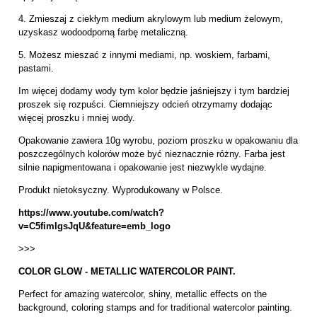
4. Zmieszaj z ciekłym medium akrylowym lub medium żelowym,
uzyskasz wodoodporną farbę metaliczną.
5. Możesz mieszać z innymi mediami, np. woskiem, farbami,
pastami.
Im więcej dodamy wody tym kolor będzie jaśniejszy i tym bardziej
proszek się rozpuści. Ciemniejszy odcień otrzymamy dodając
więcej proszku i mniej wody.
Opakowanie zawiera 10g wyrobu, poziom proszku w opakowaniu dla
poszczególnych kolorów może być nieznacznie różny. Farba jest
silnie napigmentowana i opakowanie jest niezwykle wydajne.
Produkt nietoksyczny. Wyprodukowany w Polsce.
https://www.youtube.com/watch?
v=C5fimIgsJqU&feature=emb_logo
>>>
COLOR GLOW - METALLIC WATERCOLOR PAINT.
Perfect for amazing watercolor, shiny, metallic effects on the
background, coloring stamps and for traditional watercolor painting.