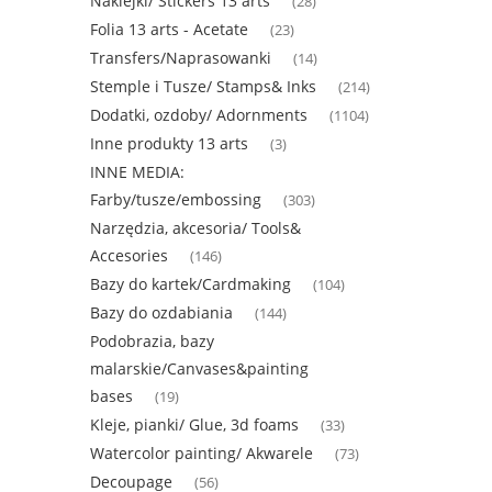
Naklejki/ Stickers 13 arts
(28)
Folia 13 arts - Acetate
(23)
Transfers/Naprasowanki
(14)
Stemple i Tusze/ Stamps& Inks
(214)
Dodatki, ozdoby/ Adornments
(1104)
Inne produkty 13 arts
(3)
INNE MEDIA:
Farby/tusze/embossing
(303)
Narzędzia, akcesoria/ Tools&
Accesories
(146)
Bazy do kartek/Cardmaking
(104)
Bazy do ozdabiania
(144)
Podobrazia, bazy
malarskie/Canvases&painting
bases
(19)
Kleje, pianki/ Glue, 3d foams
(33)
Watercolor painting/ Akwarele
(73)
Decoupage
(56)