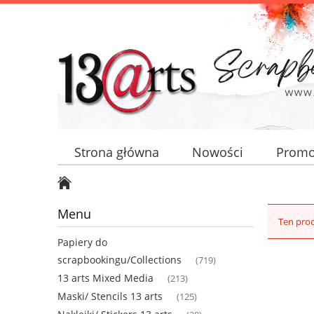
Strona główna
Nowości
Promo
Menu
Ten prod
Papiery do
scrapbookingu/Collections
(719)
13 arts Mixed Media
(213)
Maski/ Stencils 13 arts
(125)