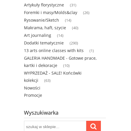
Artykuły florystyczne
(31)
Foremki i masy/Molds&clay
(26)
Rysowanie/Sketch
(14)
Makrama, haft, szycie
(40)
Art journaling
(14)
Dodatki tematycznie
(290)
13 arts online classes with kits
(1)
GALERIA HANDMADE - Gotowe prace,
kartki i dekoracje
(10)
WYPRZEDAŻ - SALE! Końcówki
kolekcji
(63)
Nowości
Promocje
Wyszukiwarka