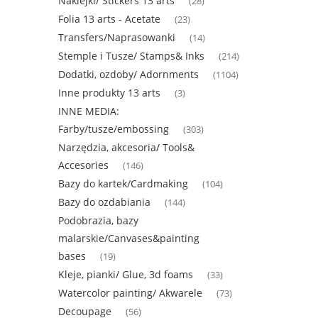
Naklejki/ Stickers 13 arts
(28)
Folia 13 arts - Acetate
(23)
Transfers/Naprasowanki
(14)
Stemple i Tusze/ Stamps& Inks
(214)
Dodatki, ozdoby/ Adornments
(1104)
Inne produkty 13 arts
(3)
INNE MEDIA:
Farby/tusze/embossing
(303)
Narzędzia, akcesoria/ Tools&
Accesories
(146)
Bazy do kartek/Cardmaking
(104)
Bazy do ozdabiania
(144)
Podobrazia, bazy
malarskie/Canvases&painting
bases
(19)
Kleje, pianki/ Glue, 3d foams
(33)
Watercolor painting/ Akwarele
(73)
Decoupage
(56)