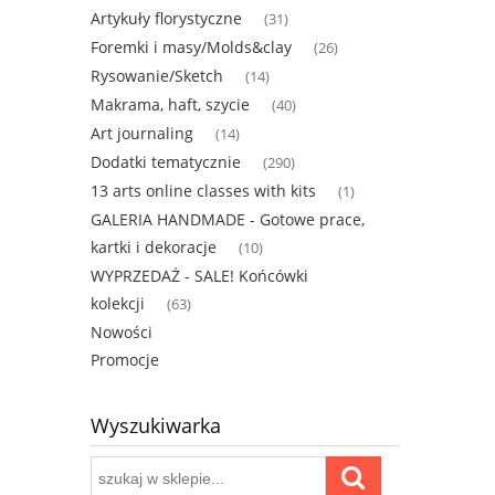
Artykuły florystyczne
(31)
Foremki i masy/Molds&clay
(26)
Rysowanie/Sketch
(14)
Makrama, haft, szycie
(40)
Art journaling
(14)
Dodatki tematycznie
(290)
13 arts online classes with kits
(1)
GALERIA HANDMADE - Gotowe prace,
kartki i dekoracje
(10)
WYPRZEDAŻ - SALE! Końcówki
kolekcji
(63)
Nowości
Promocje
Wyszukiwarka