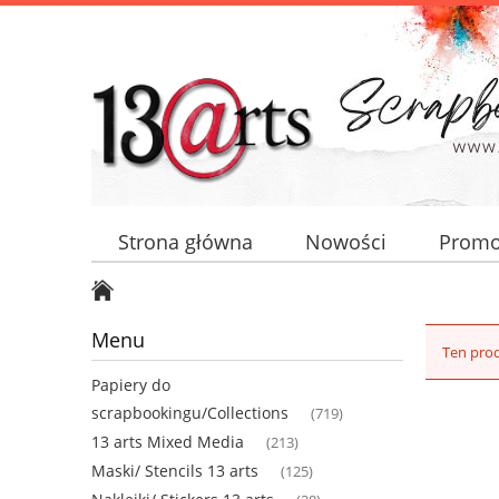
Strona główna
Nowości
Promo
Menu
Ten prod
Papiery do
scrapbookingu/Collections
(719)
13 arts Mixed Media
(213)
Maski/ Stencils 13 arts
(125)