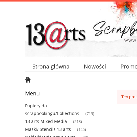
Strona główna
Nowości
Promo
Menu
Ten prod
Papiery do
scrapbookingu/Collections
(719)
13 arts Mixed Media
(213)
Maski/ Stencils 13 arts
(125)