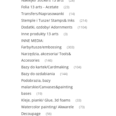
Naklejki/ Stickers 13 arts
(28)
Folia 13 arts - Acetate
(23)
Transfers/Naprasowanki
(14)
Stemple i Tusze/ Stamps& Inks
(214)
Dodatki, ozdoby/ Adornments
(1104)
Inne produkty 13 arts
(3)
INNE MEDIA:
Farby/tusze/embossing
(303)
Narzędzia, akcesoria/ Tools&
Accesories
(146)
Bazy do kartek/Cardmaking
(104)
Bazy do ozdabiania
(144)
Podobrazia, bazy
malarskie/Canvases&painting
bases
(19)
Kleje, pianki/ Glue, 3d foams
(33)
Watercolor painting/ Akwarele
(73)
Decoupage
(56)