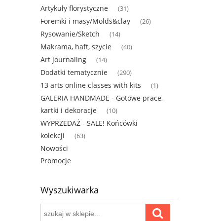
Artykuły florystyczne
(31)
Foremki i masy/Molds&clay
(26)
Rysowanie/Sketch
(14)
Makrama, haft, szycie
(40)
Art journaling
(14)
Dodatki tematycznie
(290)
13 arts online classes with kits
(1)
GALERIA HANDMADE - Gotowe prace,
kartki i dekoracje
(10)
WYPRZEDAŻ - SALE! Końcówki
kolekcji
(63)
Nowości
Promocje
Wyszukiwarka