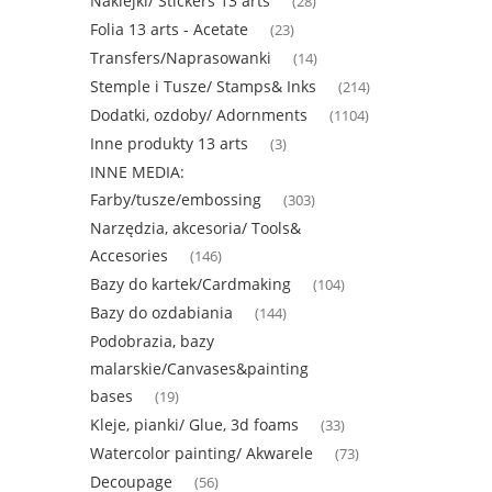
Naklejki/ Stickers 13 arts
(28)
Folia 13 arts - Acetate
(23)
Transfers/Naprasowanki
(14)
Stemple i Tusze/ Stamps& Inks
(214)
Dodatki, ozdoby/ Adornments
(1104)
Inne produkty 13 arts
(3)
INNE MEDIA:
Farby/tusze/embossing
(303)
Narzędzia, akcesoria/ Tools&
Accesories
(146)
Bazy do kartek/Cardmaking
(104)
Bazy do ozdabiania
(144)
Podobrazia, bazy
malarskie/Canvases&painting
bases
(19)
Kleje, pianki/ Glue, 3d foams
(33)
Watercolor painting/ Akwarele
(73)
Decoupage
(56)