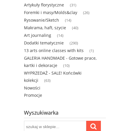
Artykuły florystyczne
(31)
Foremki i masy/Molds&clay
(26)
Rysowanie/Sketch
(14)
Makrama, haft, szycie
(40)
Art journaling
(14)
Dodatki tematycznie
(290)
13 arts online classes with kits
(1)
GALERIA HANDMADE - Gotowe prace,
kartki i dekoracje
(10)
WYPRZEDAŻ - SALE! Końcówki
kolekcji
(63)
Nowości
Promocje
Wyszukiwarka