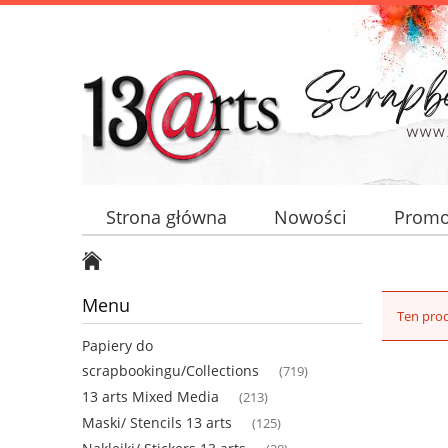
Strona główna
Nowości
Promo
Menu
Ten prod
Papiery do
scrapbookingu/Collections
(719)
13 arts Mixed Media
(213)
Maski/ Stencils 13 arts
(125)