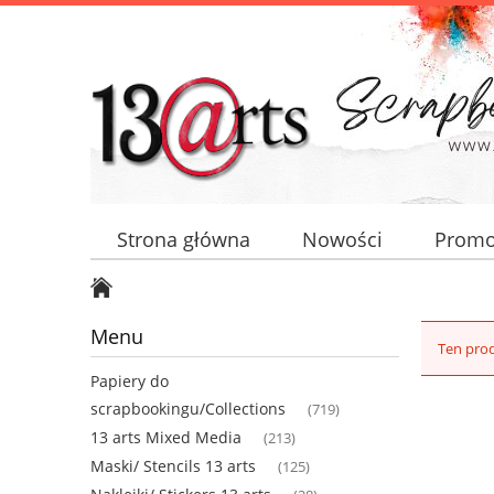
Strona główna
Nowości
Promo
Menu
Ten prod
Papiery do
scrapbookingu/Collections
(719)
13 arts Mixed Media
(213)
Maski/ Stencils 13 arts
(125)