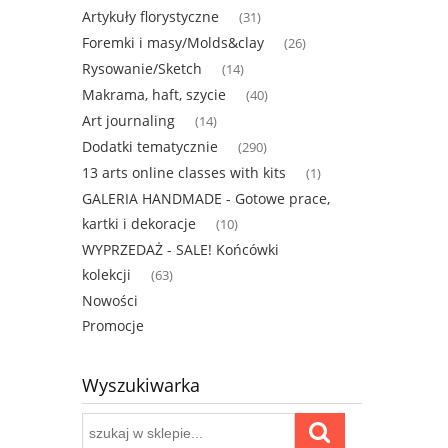
Artykuły florystyczne
(31)
Foremki i masy/Molds&clay
(26)
Rysowanie/Sketch
(14)
Makrama, haft, szycie
(40)
Art journaling
(14)
Dodatki tematycznie
(290)
13 arts online classes with kits
(1)
GALERIA HANDMADE - Gotowe prace,
kartki i dekoracje
(10)
WYPRZEDAŻ - SALE! Końcówki
kolekcji
(63)
Nowości
Promocje
Wyszukiwarka