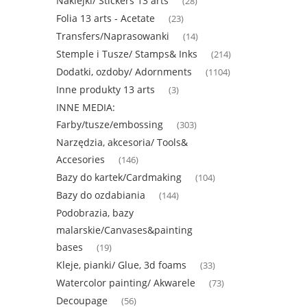
Naklejki/ Stickers 13 arts
(28)
Folia 13 arts - Acetate
(23)
Transfers/Naprasowanki
(14)
Stemple i Tusze/ Stamps& Inks
(214)
Dodatki, ozdoby/ Adornments
(1104)
Inne produkty 13 arts
(3)
INNE MEDIA:
Farby/tusze/embossing
(303)
Narzędzia, akcesoria/ Tools&
Accesories
(146)
Bazy do kartek/Cardmaking
(104)
Bazy do ozdabiania
(144)
Podobrazia, bazy
malarskie/Canvases&painting
bases
(19)
Kleje, pianki/ Glue, 3d foams
(33)
Watercolor painting/ Akwarele
(73)
Decoupage
(56)