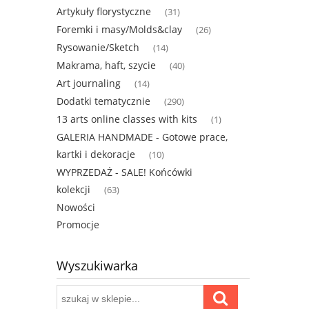
Artykuły florystyczne
(31)
Foremki i masy/Molds&clay
(26)
Rysowanie/Sketch
(14)
Makrama, haft, szycie
(40)
Art journaling
(14)
Dodatki tematycznie
(290)
13 arts online classes with kits
(1)
GALERIA HANDMADE - Gotowe prace,
kartki i dekoracje
(10)
WYPRZEDAŻ - SALE! Końcówki
kolekcji
(63)
Nowości
Promocje
Wyszukiwarka