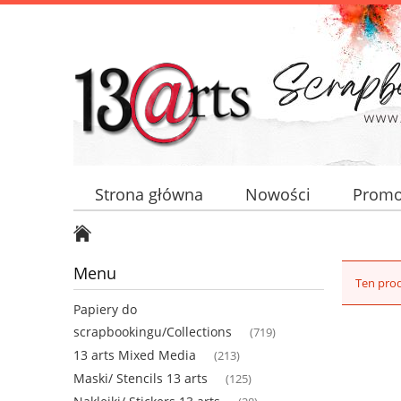
Strona główna
Nowości
Promo
Menu
Ten prod
Papiery do
scrapbookingu/Collections
(719)
13 arts Mixed Media
(213)
Maski/ Stencils 13 arts
(125)