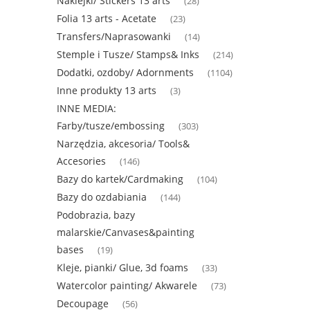
Naklejki/ Stickers 13 arts
(28)
Folia 13 arts - Acetate
(23)
Transfers/Naprasowanki
(14)
Stemple i Tusze/ Stamps& Inks
(214)
Dodatki, ozdoby/ Adornments
(1104)
Inne produkty 13 arts
(3)
INNE MEDIA:
Farby/tusze/embossing
(303)
Narzędzia, akcesoria/ Tools&
Accesories
(146)
Bazy do kartek/Cardmaking
(104)
Bazy do ozdabiania
(144)
Podobrazia, bazy
malarskie/Canvases&painting
bases
(19)
Kleje, pianki/ Glue, 3d foams
(33)
Watercolor painting/ Akwarele
(73)
Decoupage
(56)