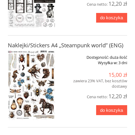
12,20 zł
Cena netto:
do koszyka
Naklejki/Stickers A4 „Steampunk world” (ENG)
Dostępność:
duża ilość
Wysyłka w:
3 dni
15,00 zł
zawiera 23% VAT, bez kosztów
dostawy
12,20 zł
Cena netto:
do koszyka