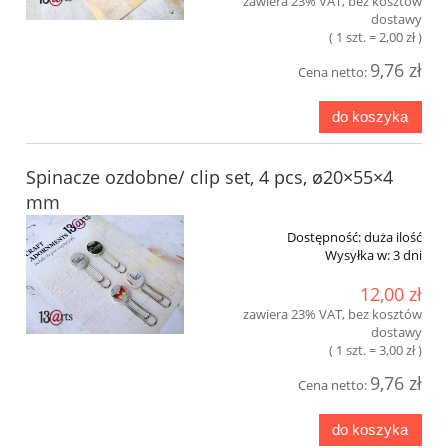
zawiera 23% VAT, bez kosztów
dostawy
( 1 szt. = 2,00 zł )
9,76 zł
Cena netto:
do koszyka
Spinacze ozdobne/ clip set, 4 pcs, ø20×55×4
mm
Dostępność:
duża ilość
Wysyłka w:
3 dni
12,00 zł
zawiera 23% VAT, bez kosztów
dostawy
( 1 szt. = 3,00 zł )
9,76 zł
Cena netto:
do koszyka